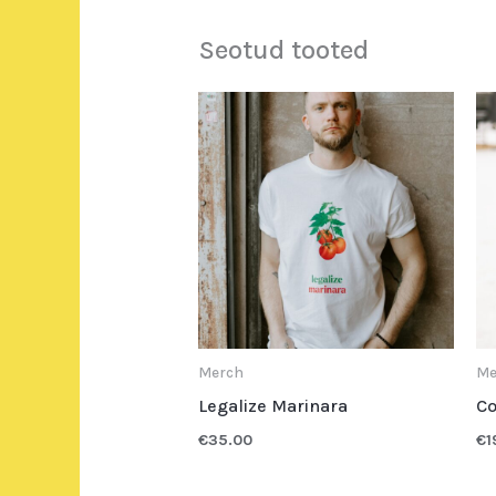
Seotud tooted
Merch
Me
Legalize Marinara
Co
€
35.00
€
1