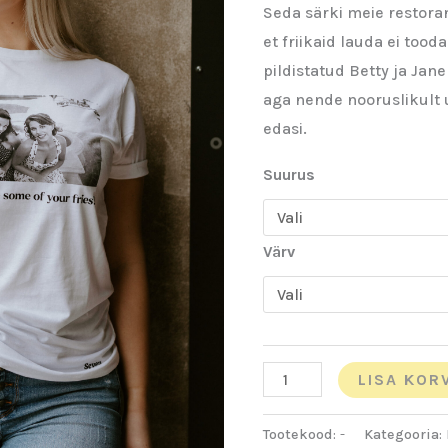
Seda särki meie restora
et friikaid lauda ei too
pildistatud Betty ja Jan
aga nende nooruslikult 
edasi.
Suurus
Värv
LISA KOR
Tootekood:
-
Kategooria: