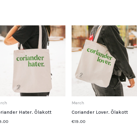
rch
Merch
riander Hater. Õlakott
Coriander Lover. Õlakott
9.00
€
19.00