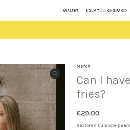
AVALEHT
KOLM TILLI KINGIPAKID
Merch
Can
Can I hav
I
have
fries?
some
of
your
€
29.00
fries?
Restoranikülaliste peam
kogus