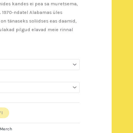
nides kandes ei pea sa muretsema,
da. 1970-ndatel Alabamas üles
e on tänaseks soliidses eas daamid,
ulakad pilgud elavad meie rinnal
VI
Merch