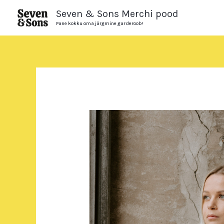
Skip
Seven & Sons Merchi pood
to
Pane kokku oma järgmine garderoob!
content