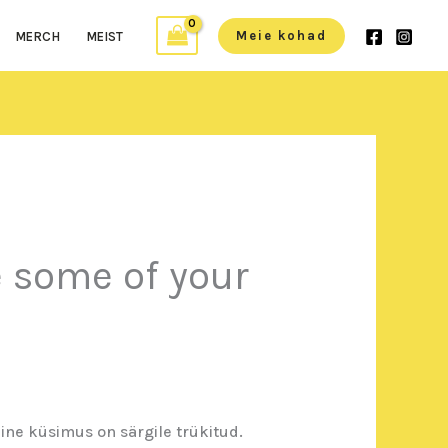
Meie kohad
MERCH
MEIST
e some of your
ine küsimus on särgile trükitud.